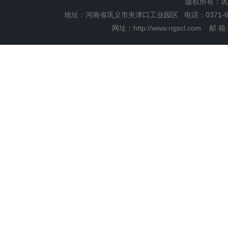
版权所有：巩
地址：河南省巩义市夹津口工业园区 电话：0371-6655
网址：
http://www.rqjscl.com
邮 箱：r