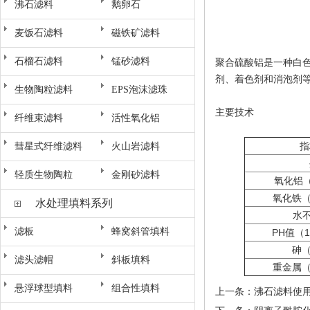
沸石滤料
鹅卵石
麦饭石滤料
磁铁矿滤料
石榴石滤料
锰砂滤料
聚合硫酸铝是一种白
剂、着色剂和消泡剂
生物陶粒滤料
EPS泡沫滤珠
主要技术
纤维束滤料
活性氧化铝
指
彗星式纤维滤料
火山岩滤料
轻质生物陶粒
金刚砂滤料
氧化铝（
氧化铁（
水处理填料系列
水
滤板
蜂窝斜管填料
PH值（
砷（
滤头滤帽
斜板填料
重金属（
悬浮球型填料
组合性填料
上一条：
沸石滤料使