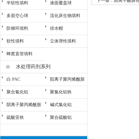
下一条：
阴离子酰胺
半软性填料
液面覆盖球
多面空心球
流化床生物填料
阶梯环填料
排水帽
软性填料
立体弹性填料
蜂窝直管填料
水处理药剂系列
白 PAC
阳离子聚丙烯酰胺
聚合氯化铝
聚氯化铝铁
阴离子聚丙烯酰胺
碱式氯化铝
硫酸亚铁
聚合硫酸铝