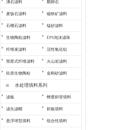
沸石滤料
鹅卵石
麦饭石滤料
磁铁矿滤料
石榴石滤料
锰砂滤料
生物陶粒滤料
EPS泡沫滤珠
纤维束滤料
活性氧化铝
彗星式纤维滤料
火山岩滤料
轻质生物陶粒
金刚砂滤料
水处理填料系列
滤板
蜂窝斜管填料
滤头滤帽
斜板填料
悬浮球型填料
组合性填料