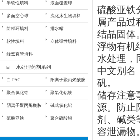
半软性填料
液面覆盖球
硫酸亚铁分
多面空心球
流化床生物填料
属产品过
阶梯环填料
排水帽
结晶固体
软性填料
立体弹性填料
浮物有机
蜂窝直管填料
水处理，
水处理药剂系列
中文别名：
白 PAC
阳离子聚丙烯酰胺
矾。
储存注意
聚合氯化铝
聚氯化铝铁
源。防止
阴离子聚丙烯酰胺
碱式氯化铝
剂、碱类
硫酸亚铁
聚合硫酸铝
容泄漏物